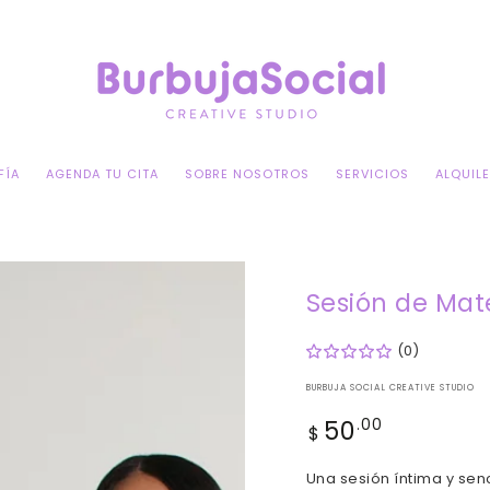
FÍA
AGENDA TU CITA
SOBRE NOSOTROS
SERVICIOS
ALQUIL
Sesión de Mat
(0)
BURBUJA SOCIAL CREATIVE STUDIO
50
Precio
.00
$
regular
Una sesión íntima y senc