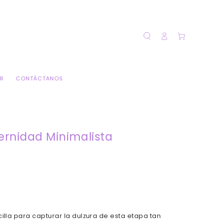
Iniciar
Carrito
sesión
ER
CONTÁCTANOS
ernidad Minimalista
illa para capturar la dulzura de esta etapa tan