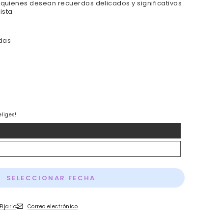
 quienes desean recuerdos delicados y significativos
sta.
adas
liges!
SELECCIONAR FECHA
Fijarlo
Correo electrónico
eva.
 ventana nueva.
abre en una ventana nueva.
Se abre en una ventana nueva.